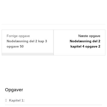
Lesson
You
Les
Forrige opgave
Næste opgave
50
must
2
Nodelæsning del 2 kap 3
Nodelæsning del 2
within
enroll
withi
opgave 50
kapitel 4 opgave 2
section
in
sect
Kapitel
this
Kapi
3:.
course
4:.
to
access
course
content.
Opgaver
Kapitel 1: