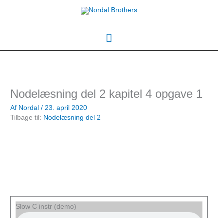
Gå
Hovedmenu
til
indholdet
Nodelæsning del 2 kapitel 4 opgave 1
Af
Nordal
/
23. april 2020
Tilbage til:
Nodelæsning del 2
Slow C instr (demo)