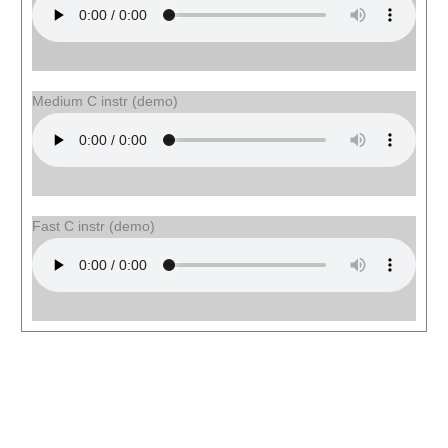
Medium C instr (demo)
Fast C instr (demo)